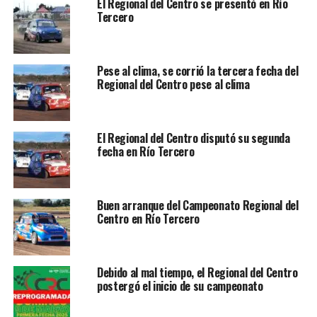
El Regional del Centro se presentó en Río
Leandro Porzio en el segundo puesto y José Moneto
Tercero
(Río Tercero) tercero.
Master:
nuevamente David Porzio se llevó la victoria,
Pese al clima, se corrió la tercera fecha del
seguido por José Moneto y Daniel Alba (Almafuerte).
Regional del Centro pese al clima
En los próximos días se anunciará la fecha y sede de la
última competencia del certamen.
El Regional del Centro disputó su segunda
fecha en Río Tercero
RELACIONADOS:
AUTÓDROMO FRANCICO MASSINI
GONZALO GÓMEZ
PRINCIPAL
REGIONAL DEL CENTRO
RÍO TERCERO
Buen arranque del Campeonato Regional del
Centro en Río Tercero
NO TE PIERDAS
El Regional del Centro se presentó en Río Tercero
Debido al mal tiempo, el Regional del Centro
postergó el inicio de su campeonato