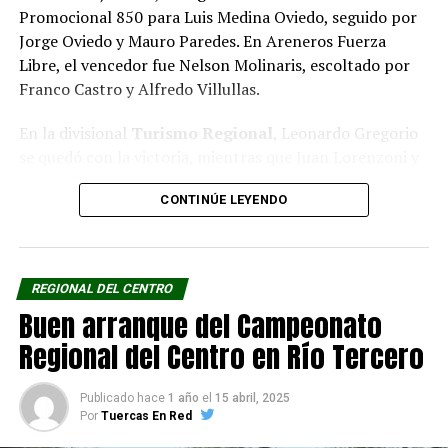
Promocional 850 para Luis Medina Oviedo, seguido por
Jorge Oviedo y Mauro Paredes. En Areneros Fuerza
Libre, el vencedor fue Nelson Molinaris, escoltado por
Franco Castro y Alfredo Villullas.
En la divisional
Turismo Regional
, Leonardo Gregorio
se quedó con la victoria, mientras que Juan Lorenzoni y
Matías Prado completaron el podio.
CONTINÚE LEYENDO
Por su parte,
David Porzio
fue el gran protagonista del
fin de semana al imponerse tanto en
TC 1.4
Master
como en
TC 1.4
, donde compartió podio con
REGIONAL DEL CENTRO
Néstor Enrici y Daniel Alba en la primera, y con
Buen arranque del Campeonato
Maximiliano Puecher y Roberto Dutto en la segunda.
Regional del Centro en Río Tercero
Finalmente, la tercera fecha del campeonato se
disputará el domingo 22 de junio, nuevamente en el
Publicado hace
1 año
el
15 abril, 2025
trazado de Río Tercero.
Por
Tuercas En Red