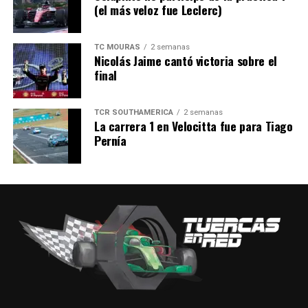
nuevamente en la ciudad de
Río Tercero
.
(el más veloz fue Leclerc)
FOTO: FRAD
TC MOURAS
2 semanas
Nicolás Jaime cantó victoria sobre el
final
TCR SOUTHAMERICA
2 semanas
La carrera 1 en Velocitta fue para Tiago
Pernía