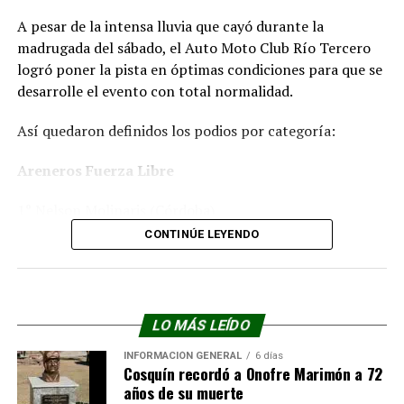
A pesar de la intensa lluvia que cayó durante la
madrugada del sábado, el Auto Moto Club Río Tercero
logró poner la pista en óptimas condiciones para que se
desarrolle el evento con total normalidad.
Así quedaron definidos los podios por categoría:
Areneros Fuerza Libre
1° Nelson Molinaris (Córdoba)
2° Franco Castro
CONTINÚE LEYENDO
3° Cristian Quintana
Promocional 850
LO MÁS LEÍDO
1° Jorge Oviedo (Villa Carlos Paz)
2° Gastón Arévalo
INFORMACIÓN GENERAL
6 días
Cosquín recordó a Onofre Marimón a 72
3° Pablo Fissolo
años de su muerte