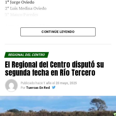
1° Jorge Oviedo
2° Luis Medina Oviedo
3° Mauro Paredes
Areneros Fuerza Libre
1° Nelson Molineris
CONTINÚE LEYENDO
2° Franco Castro
3° Gabriel Molina
REGIONAL DEL CENTRO
TC 1.4
El Regional del Centro disputó su
1° Leandro Porzio
2° Roberto Dutto
segunda fecha en Río Tercero
3° Franco Cestilli
Publicado hace
1 año
el
20 mayo, 2025
Master
Por
Tuercas En Red
1° José Monetto
2° Edgardo Monzón
3° Elvio Dalmazzo
Turismo Regional