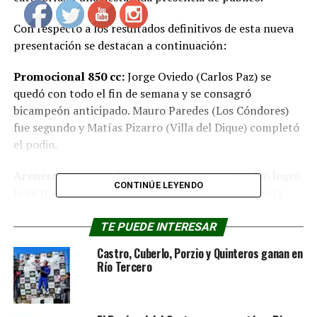
Con respecto a los resultados definitivos de esta nueva
presentación se destacan a continuación:
Promocional 850 cc:
Jorge Oviedo (Carlos Paz) se
quedó con todo el fin de semana y se consagró
bicampeón anticipado. Mauro Paredes (Los Cóndores)
fue segundo y Matías Pizarro (Villa del Dique) completó
el podio.
Areneros Fuerza Libre:
Franco Castro (Córdoba) logró
CONTINÚE LEYENDO
la victoria, escoltado por Fabio Garay (Río Tercero) y
Francisco Manzino (Cruz del Eje).
TE PUEDE INTERESAR
Turismo Regional:
Gonzalo Gómez (Tancacha) (FOTO)
Castro, Cuberlo, Porzio y Quinteros ganan en
se impuso en la final, seguido por Juan Lorenzoni
Río Tercero
(Córdoba) y Pablo Barbero (Río Tercero).
TC 1.4:
David Porzio (San Basilio) fue el ganador, con