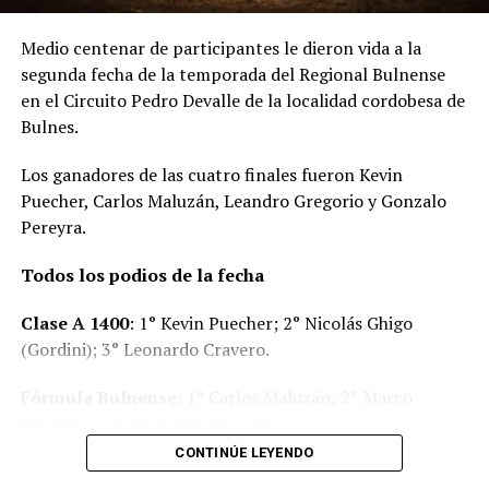
Medio centenar de participantes le dieron vida a la
segunda fecha de la temporada del Regional Bulnense
en el Circuito Pedro Devalle de la localidad cordobesa de
Bulnes.
Los ganadores de las cuatro finales fueron Kevin
Puecher, Carlos Maluzán, Leandro Gregorio y Gonzalo
Pereyra.
Todos los podios de la fecha
Clase A 1400
: 1° Kevin Puecher; 2° Nicolás Ghigo
(Gordini); 3° Leonardo Cravero.
Fórmula Bulnense
: 1° Carlos Maluzán; 2° Marco
Muguerza; 3° Santiago Pecorari.
CONTINÚE LEYENDO
Clase 1
: 1° Leandro Gregorio; 2° Lautaro Cravero
;
3°