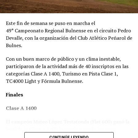
Este fin de semana se puso en marcha el
49° Campeonato Regional Bulnense en el circuito Pedro
Devalle, con la organización del Club Atlético Peñarol de
Bulnes.
Con un buen marco de público y un clima inestable,
participaron de la actividad más de 40 inscriptos en las
categorías Clase A 1400, Turismo en Pista Clase 1,
TC4000 Light y Fórmula Bulnense.
Finales
Clase A 1400
El campeón Mateo López Testatonda (Fiat 600) ganó la
final de la Clase A 1400 luego de cumplir las once
vueltas pactadas. Lo acompañaron en el podio el
CONTINÚE LEYENDO