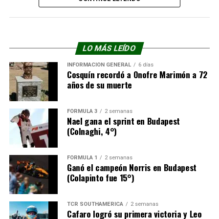
debutante Nicolás Ghigo (Renault Gordini) y Renzo Rojo
(Fiat 600).
Detrás arribaron Fabián Compagnucci (Fiat
LO MÁS LEÍDO
600), Joaquín Dellamea (Renault Gordini) y Esteban
Porporato (Fiat 600).
INFORMACIÓN GENERAL
6 días
Cosquín recordó a Onofre Marimón a 72
años de su muerte
Turismo en Pista Clase 1
Leandro Gregorio (Fiat 128) fue el vencedor en el
FÓRMULA 3
2 semanas
Nael gana el sprint en Budapest
Turismo en Pista Clase 1, seguido de Luis Wendel y
(Colnaghi, 4°)
Franco Gregorio.
Completaron el top 10 Sebastián Pérez, Lautaro
FÓRMULA 1
2 semanas
Cravero, Gabriel Dotti, Tomás Boffa, Federico
Ganó el campeón Norris en Budapest
(Colapinto fue 15°)
Boasso, Javier Criado y Ezequiel Pissinis.
TC4000 Light
TCR SOUTHAMERICA
2 semanas
Cafaro logró su primera victoria y Leo