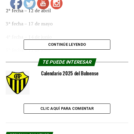
2ª fecha – 12 de abril
3ª fecha – 17 de mayo
4ª fecha – 14 de junio
CONTINÚE LEYENDO
5ª fecha – 12 de julio
TE PUEDE INTERESAR
6ª fecha – 9 de agosto
Calendario 2025 del Bulnense
7ª fecha – 13 de septiembre
8ª fecha – 11 de octubre.
CLIC AQUÍ PARA COMENTAR
RELACIONADOS:
CALENDARIO REGIONAL BULNENSE
PRÓXIMA NOTICIA
En el Pedro Devalle se puso en marcha la 49° temporada