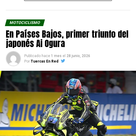
Marc Márquez (165).
MOTOCICLISMO
En Países Bajos, primer triunfo del
japonés Ai Ogura
Publicado hace
1 mes
el
28 junio, 2026
Por
Tuercas En Red