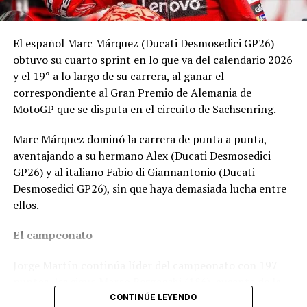
El español Marc Márquez (Ducati Desmosedici GP26)
obtuvo su cuarto sprint en lo que va del calendario 2026
y el 19° a lo largo de su carrera, al ganar el
correspondiente al Gran Premio de Alemania de
MotoGP que se disputa en el circuito de Sachsenring.
Marc Márquez dominó la carrera de punta a punta,
aventajando a su hermano Alex (Ducati Desmosedici
GP26) y al italiano Fabio di Giannantonio (Ducati
Desmosedici GP26), sin que haya demasiada lucha entre
ellos.
El campeonato
Jorge Martín continúa líder del campeonato con 197
puntos, les sigue Marco Bezzecchi (186), ausente de la
prueba, Fabio di Giannantonio (184), Ai Ogura (174), y
CONTINÚE LEYENDO