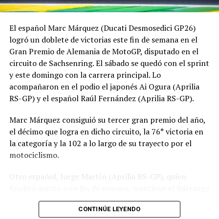
El español Marc Márquez (Ducati Desmosedici GP26)
logró un doblete de victorias este fin de semana en el
Gran Premio de Alemania de MotoGP, disputado en el
circuito de Sachsenring. El sábado se quedó con el sprint
y este domingo con la carrera principal. Lo
acompañaron en el podio el japonés Ai Ogura (Aprilia
RS-GP) y el español Raúl Fernández (Aprilia RS-GP).
Marc Márquez consiguió su tercer gran premio del año,
el décimo que logra en dicho circuito, la 76° victoria en
la categoría y la 102 a lo largo de su trayecto por el
motociclismo.
Otro español, Jorge Martín (Aprilia RS-GP), quien
finalizó quinto este fin de semana, mantiene el liderazgo
en el campeonato con 208 puntos.
CONTINÚE LEYENDO