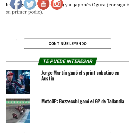
liderazgo del campeonato) y al japonés Ogura (consiguió
su primer podio).
CONTINÚE LEYENDO
RELACIONADOS:
ASPRILIA
CIRCUITO BUGATTI
TE PUEDE INTERESAR
JORGE MARTÍN
PRINCIPAL
Jorge Martín ganó el sprint sabatino en
PRÓXIMA NOTICIA
Austin
Álex Márquez ganó el sprint en Barcelona-Cataluña
NO TE PIERDAS
Alex Márquez vencedor en el GP de España
MotoGP: Bezzecchi ganó el GP de Tailandia