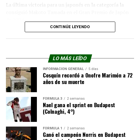
La última victoria para un japonés en la categoría la
consiguió Makoto Tamada en el Gran Premio de Japón
de 2004.
CONTINÚE LEYENDO
LO MÁS LEÍDO
INFORMACIÓN GENERAL
5 días
Cosquín recordó a Onofre Marimón a 72
años de su muerte
FÓRMULA 3
2 semanas
Nael gana el sprint en Budapest
(Colnaghi, 4°)
FÓRMULA 1
2 semanas
Ganó el campeón Norris en Budapest