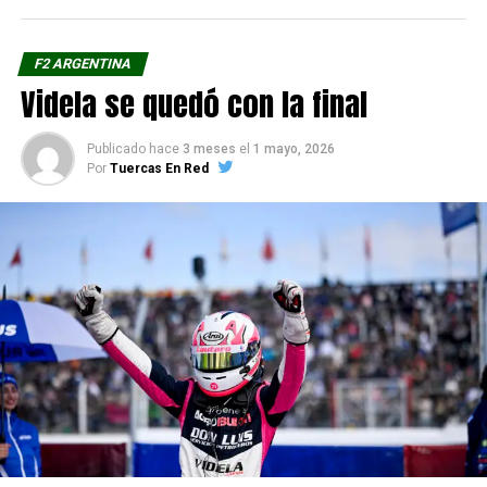
F2 ARGENTINA
Videla se quedó con la final
Publicado hace
3 meses
el
1 mayo, 2026
Por
Tuercas En Red