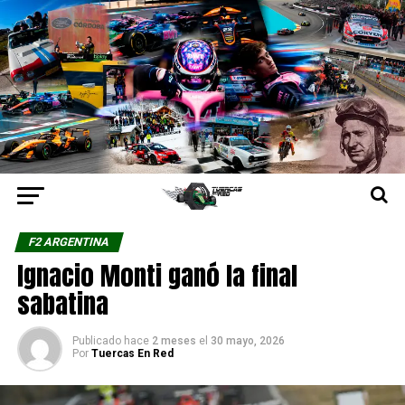
F2 ARGENTINA
Ignacio Monti ganó la final
sabatina
Publicado hace
2 meses
el
30 mayo, 2026
Por
Tuercas En Red