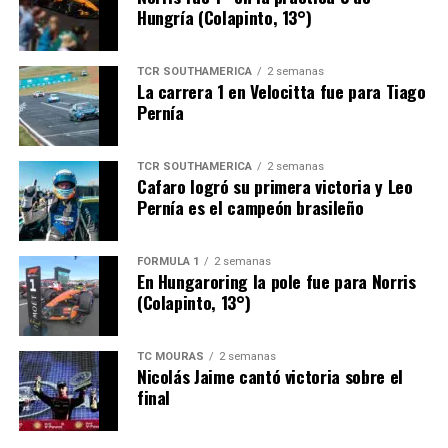
Hungría (Colapinto, 13°)
6
58
DORE
12
19:12.182
13.583
SANTINO
7
33
AUDISIO
12
19:13.099
14.500
TCR SOUTHAMERICA
2 semanas
La carrera 1 en Velocitta fue para Tiago
SALVADOR
Pernía
8
99
LEONARDELLI
12
19:14.466
15.867
JUAN PABLO
TCR SOUTHAMERICA
2 semanas
9
36
SACHS
12
19:23.099
24.500
Cafaro logró su primera victoria y Leo
IGNACIO
Pernía es el campeón brasileño
10
117
PAGOLA
12
19:38.168
39.569
JOAQUIN
FÓRMULA 1
2 semanas
En Hungaroring la pole fue para Norris
11
5
MONTI
10
15:54.955
2 vts.
(Colapinto, 13°)
IGNACIO
12
51
OJEDA
4
6:36.255
8 vts.
TC MOURAS
2 semanas
THOMAS
Nicolás Jaime cantó victoria sobre el
final