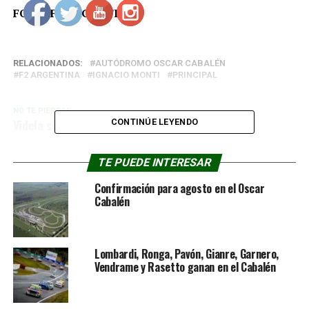
FOTO: F2 ARGENTINA
RELACIONADOS:
AUTÓDROMO OSCAR CABALÉN
F2 ARGENTINA
IGNACIO MONTI
PRINCIPAL
NO TE PIERDAS
Videla se quedó con la final
CONTINÚE LEYENDO
TE PUEDE INTERESAR
Confirmación para agosto en el Oscar
Cabalén
Lombardi, Ronga, Pavón, Gianre, Garnero,
Vendrame y Rasetto ganan en el Cabalén