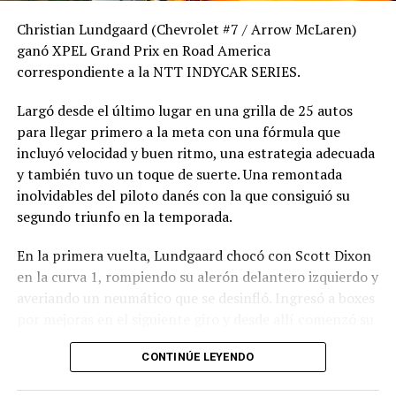
Christian Lundgaard (Chevrolet #7 / Arrow McLaren)
ganó XPEL Grand Prix en Road America
correspondiente a la NTT INDYCAR SERIES.
Largó desde el último lugar en una grilla de 25 autos
para llegar primero a la meta con una fórmula que
incluyó velocidad y buen ritmo, una estrategia adecuada
y también tuvo un toque de suerte. Una remontada
inolvidables del piloto danés con la que consiguió su
segundo triunfo en la temporada.
En la primera vuelta, Lundgaard chocó con Scott Dixon
en la curva 1, rompiendo su alerón delantero izquierdo y
averiando un neumático que se desinfló. Ingresó a boxes
por mejoras en el siguiente giro y desde allí comenzó su
remontada hasta el triunfo.
CONTINÚE LEYENDO
La carrera finalizó bajo bandera amarilla debido a que