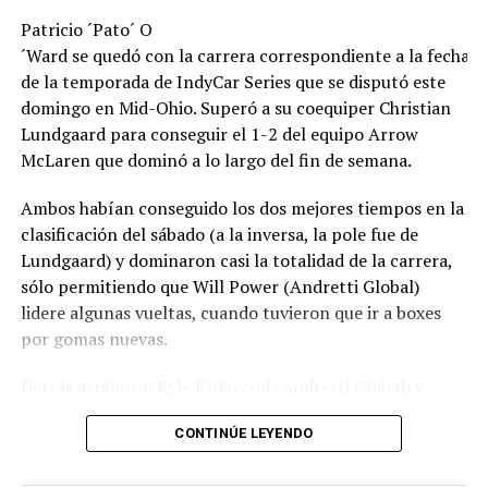
Patricio ´Pato´ O
´Ward se quedó con la carrera correspondiente a la fecha 1
de la temporada de IndyCar Series que se disputó este
domingo en Mid-Ohio. Superó a su coequiper Christian
Lundgaard para conseguir el 1-2 del equipo Arrow
McLaren que dominó a lo largo del fin de semana.
Ambos habían conseguido los dos mejores tiempos en la
clasificación del sábado (a la inversa, la pole fue de
Lundgaard) y dominaron casi la totalidad de la carrera,
sólo permitiendo que Will Power (Andretti Global)
lidere algunas vueltas, cuando tuvieron que ir a boxes
por gomas nuevas.
Detrás arribaron Kyle Kirkwood (Andretti Global) y
Rinus ´VeeKay´ con un Dallara-Chevrolet del
CONTINÚE LEYENDO
equipo Juncos Hollinger Racing, mientras que completó
el top 5 el español tetracampeón Alex Palou (Chip