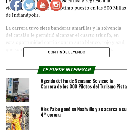
pole por tercera fecha consecutiva y regresó a la
victoria, tras ocupar el séptimo puesto en las 500 Millas
de Indianápolis.
La carrera tuvo siete banderas amarillas y la solvencia
del catalán le permitió alcanzar el cuarto triunfo, en
esta oportunidad corrió con un auto blanco, rojo y azul,
que son los colores de Honda Racing Corporation.
CONTINÚE LEYENDO
Tres de las cuatro victorias de Palou en esta temporada
llegaron en circuitos urbanos, como el de Detroit.
TE PUEDE INTERESAR
Agenda del Fin de Semana: Se viene la
FOTO: INDYCAR
Carrera de los 300 Pilotos del Turismo Pista
RELACIONADOS:
ALEX PALOU
DETROIT
INDYCAR
Alex Palou ganó en Nashville y se acerca a su
PRINCIPAL
4° corona
PRÓXIMA NOTICIA
Josef Newgarden dueño del óvalo de Gateway