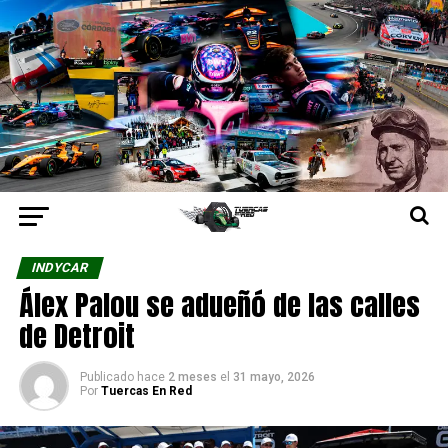
INDYCAR
Álex Palou se adueñó de las calles
de Detroit
Publicado hace
2 meses
el
31 mayo, 2026
Por
Tuercas En Red