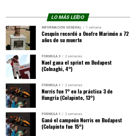
Graham Rahal se fue hacia la grava fuera luego de
tocarse con Will Power, durante un mano a mano por el
tercer puesto.
LO MÁS LEÍDO
INFORMACIÓN GENERAL
1 semana
El tetracampeón Álex Palou lidera el campeonato
Cosquín recordó a Onofre Marimón a 72
aventajando por 60 puntos a Malukas y le sigue un
años de su muerte
punto detrás Kyle Kirkwood. En tanto, Lundgaard ahora
se ubica cuarto, a 77 del español.
FÓRMULA 3
2 semanas
Nael gana el sprint en Budapest
La próxima fecha será The Honda Indy 200 en Mid-Ohio,
(Colnaghi, 4°)
el domingo 5 de julio en el Mid-Ohio Sports Car Course,
en la cercanía de Columbus, Ohio.
FÓRMULA 1
2 semanas
Norris fue 1° en la práctica 3 de
Resultados de la carrera
Hungría (Colapinto, 13°)
FOTO: INDYCAR
FÓRMULA 1
2 semanas
Ganó el campeón Norris en Budapest
(Colapinto fue 15°)