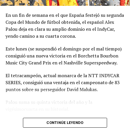
En un fin de semana en el que España festejó su segunda
Copa del Mundo de fútbol obtenida, el español Alex
Palou deja en clara su amplio dominio en el IndyCar,
yendo camino a su cuarta corona.
Este lunes (se suspendió el domingo por el mal tiempo)
consiguió una nueva victoria en el Borchetta Bourbon
Music City Grand Prix en el Nashville Superspeedway.
El tetracampeón, actual monarca de la NTT INDYCAR
SERIES, consiguió una ventaja en el campeonato de 83
puntos sobre su perseguidor David Malukas.
Palou suma su quinta victoria del año y la
vigésimocuarta en su historial.
en esta carrera que se retrasó un día por la lluvia. Solo
CONTINÚE LEYENDO
quedan seis carreras esta temporada mientras Palou