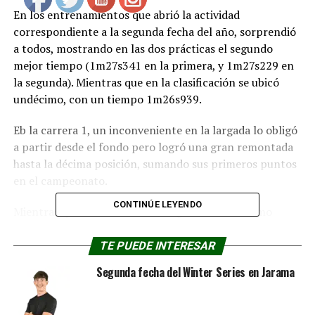
En los entrenamientos que abrió la actividad
correspondiente a la segunda fecha del año, sorprendió
a todos, mostrando en las dos prácticas el segundo
mejor tiempo (1m27s341 en la primera, y 1m27s229 en
la segunda). Mientras que en la clasificación se ubicó
undécimo, con un tiempo 1m26s939.
Eb la carrera 1, un inconveniente en la largada lo obligó
a partir desde el fondo pero logró una gran remontada
hasta la décima posición, sumando sus primeros puntos
en el campeonato.
CONTINÚE LEYENDO
Mientras que en la carrera 2, largó desde el décimo
lugar. Mantuvo un ritmo sólido y buenos sobrepasos,
avanzaba en el clasificador hasta verse involucrado en
TE PUEDE INTERESAR
un toque que condicionó su avance, quedando relegando
Segunda fecha del Winter Series en Jarama
en el 13° lugar.
Mientras que en la tercera y última carrera, largó