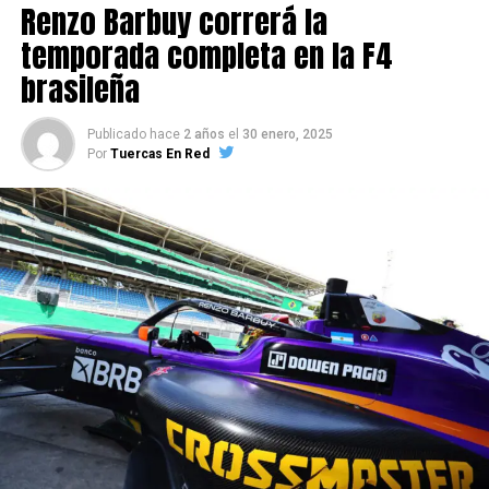
Renzo Barbuy correrá la
brasileña
temporada completa en la F4
brasileña
Publicado hace
2 años
el
30 enero, 2025
Por
Tuercas En Red