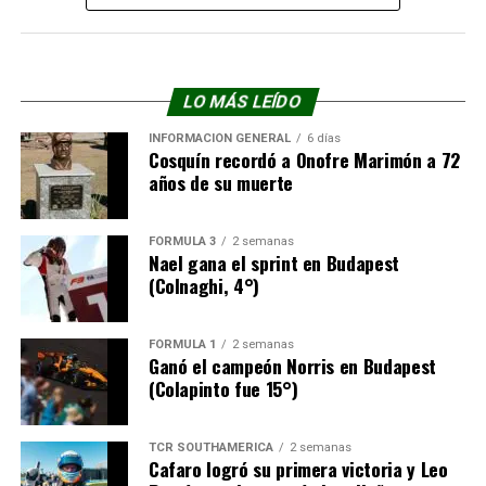
LO MÁS LEÍDO
INFORMACIÓN GENERAL
6 días
Cosquín recordó a Onofre Marimón a 72
años de su muerte
FÓRMULA 3
2 semanas
Nael gana el sprint en Budapest
(Colnaghi, 4°)
FÓRMULA 1
2 semanas
Ganó el campeón Norris en Budapest
(Colapinto fue 15°)
TCR SOUTHAMERICA
2 semanas
Cafaro logró su primera victoria y Leo