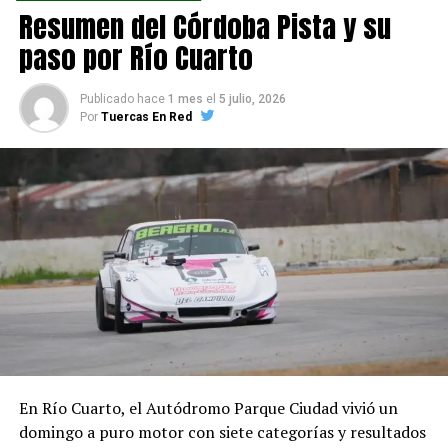
Bonino, Saboretti, Sangoy, Garnero, Longo, Lombardi,
Resumen del Córdoba Pista y su
Pedron y Díaz, ganadores en Río Cuarto
paso por Río Cuarto
NO TE PIERDAS
La Frad toma el control organizativo que tenían Apicer y
Publicado hace
1 mes
el
5 julio, 2026
Capicor
Por
Tuercas En Red
En Río Cuarto, el Autódromo Parque Ciudad vivió un
domingo a puro motor con siete categorías y resultados