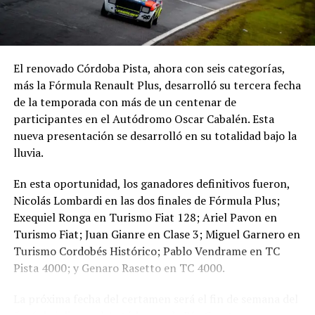
TURISMO FIAT 128
Matías Castro fue el más veloz del Turismo Fiat 128 en
El renovado Córdoba Pista, ahora con seis categorías,
su segunda victoria del año en Río Cuarto. El piloto del
más la Fórmula Renault Plus, desarrolló su tercera fecha
Juárez Competición tuvo que superar la resistencia de
de la temporada con más de un centenar de
Exequiel Ronga, quien lideró con autoridad en los
participantes en el Autódromo Oscar Cabalén. Esta
primeros pasajes de la final. Castro ejecutó una presión
nueva presentación se desarrolló en su totalidad bajo la
asfixiante hasta quebrar al líder y desde ahí se escapó
lluvia.
hasta la bandera a cuadros. Luis Pavón fue segundo en el
cierre al superar a Ronga, que terminó tercero en una
En esta oportunidad, los ganadores definitivos fueron,
batalla espectacular en los últimos giros.
Nicolás Lombardi en las dos finales de Fórmula Plus;
Exequiel Ronga en Turismo Fiat 128; Ariel Pavon en
1° Matías Castro (Juárez Competición) | 2° Luis
Turismo Fiat; Juan Gianre en Clase 3; Miguel Garnero en
Pavón | 3° Exequiel Ronga
Turismo Cordobés Histórico; Pablo Vendrame en TC
Pista 4000; y Genaro Rasetto en TC 4000.
TURISMO CORDOBÉS HISTÓRICO
La próxima fecha del certamen será el fin de semana del
Oscar «Segundo» Gutiérrez se adjudicó una accidentada