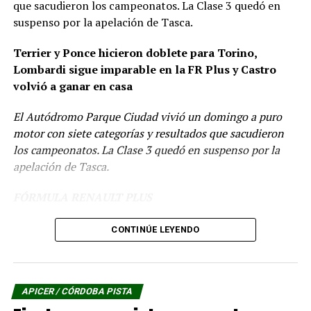
que sacudieron los campeonatos. La Clase 3 quedó en
suspenso por la apelación de Tasca.
Terrier y Ponce hicieron doblete para Torino,
Lombardi sigue imparable en la FR Plus y Castro
volvió a ganar en casa
El Autódromo Parque Ciudad vivió un domingo a puro
motor con siete categorías y resultados que sacudieron
los campeonatos. La Clase 3 quedó en suspenso por la
apelación de Tasca.
FÓRMULA RENAULT PLUS
Nicolás Lombardi volvió a ser el dueño absoluto del
CONTINÚE LEYENDO
Autódromo Parque Ciudad de Río Cuarto. El puntero del
campeonato ganó las dos finales del fin de semana, la
primera del sábado y la final del domingo,
APICER / CÓRDOBA PISTA
consolidándose en la cima de la 20ª temporada de la
categoría. En la Final 1 del sábado lo escoltaron Bautista