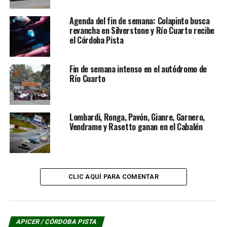
Agenda del fin de semana: Colapinto busca
revancha en Silverstone y Río Cuarto recibe
el Córdoba Pista
Fin de semana intenso en el autódromo de
Río Cuarto
Este año el automovilismo en pista con sus diferentes
certámenes ya visitó en dos ocasiones el trazado
Lombardi, Ronga, Pavón, Gianre, Garnero,
riocuartense. En primer término el 27 de abril con la
Vendrame y Rasetto ganan en el Cabalén
utilización del circuito tradicional y la última ocasión
fue el 15 de junio transitando por primera vez la nueva
variante inicial del circuito.
CLIC AQUÍ PARA COMENTAR
RELACIONADOS:
AUTÓDROMO PARQUE CIUDAD DE RÍO CUARTO
CAPICOR
CÓRDOBA PISTA
FÓRMULA PLUS
PRINCIPAL
APICER / CÓRDOBA PISTA
PRÓXIMA NOTICIA