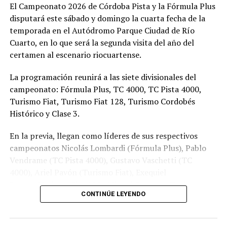
Chasis) fue el escolta y Mauricio Longo (Dodge/Mecánica
El Campeonato 2026 de Córdoba Pista y la Fórmula Plus
Gómez) completó el podio.
disputará este sábado y domingo la cuarta fecha de la
temporada en el Autódromo Parque Ciudad de Río
1° Federico Terrier (Torino) | 2° Juan Pablo Marconi
Cuarto, en lo que será la segunda visita del año del
(Ford) | 3° Mauricio Longo (Dodge)
certamen al escenario riocuartense.
TC PISTA 4000
La programación reunirá a las siete divisionales del
campeonato: Fórmula Plus, TC 4000, TC Pista 4000,
Guillermo Ponce estrenó su cuenta de victorias en 2026
Turismo Fiat, Turismo Fiat 128, Turismo Cordobés
con una actuación demoledora de punta a punta en el
Histórico y Clase 3.
Torino del ZA-BAR Competición. El piloto de Del
Campillo no le dio margen a ninguno de sus rivales y
En la previa, llegan como líderes de sus respectivos
dominó con autoridad en el trazado riocuartense. Junto
campeonatos Nicolás Lombardi (Fórmula Plus), Pablo
al triunfo de Terrier en el TC 4000, Torino celebró un
Vendrame (TC Pista 4000), Gustavo Vaschetti (TC
doblete histórico en el Imperio. Diego Martínez (Ford)
4000), Ariel Pavón (Turismo Fiat), Exequiel
fue segundo y Esteban Soave (Chevrolet) completó el
Ronga (Turismo Fiat 128), Miguel Garnero (Turismo
CONTINÚE LEYENDO
podio.
Cordobés Histórico) y Ulises Martínez (Clase 3).
1° Guillermo Ponce (Torino) | 2° Diego Martínez
Cronograma