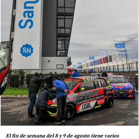
Volantes de General Roca.
Sábado 16/08
10:10
Shakedown
11:30
1er Entrenamiento
13:55
2do Entrenamiento
17:10
Clasificación a 1 vuelta lanzada
Domingo 17/08
12:50
Carrera final (35 minutos + 1 vuelta)
¿Dónde ver?
-TyC Sports y El Trece
El fin de semana del 8 y 9 de agosto tiene varios