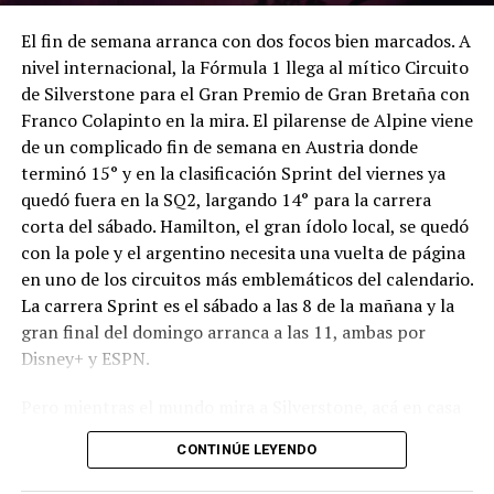
paso por Brasil, con la la séptima fecha de la temporada
Autódromo Provincia de Toay – La Pampa
7ª Fecha – Gran Premio San Juan Gobierno
2025, que tendrá como escenario al Circuito dos Cristais,
Fecha del Campeonato 2026
El fin de semana arranca con dos focos bien marcados. A
ubicado en Curvelo.
Viernes 31/07 (ya en curso)
nivel internacional, la Fórmula 1 llega al mítico Circuito
Viernes 7/08
de Silverstone para el Gran Premio de Gran Bretaña con
Sábado 16/08
10:00
Entrenamientos Clase 2 y Clase 3
Franco Colapinto en la mira. El pilarense de Alpine viene
15:40
Pilotos autorizados – Fórmula Nacional
15:30
Clasificaciones Clase 2 y Clase 3
de un complicado fin de semana en Austria donde
16:05
Shakedown – Top Race
9:00
Shakedown
terminó 15° y en la clasificación Sprint del viernes ya
Sábado 1/08
16:30
Shakedown – TC2000
quedó fuera en la SQ2, largando 14° para la carrera
16:55
Práctica Oficial 1 – Fórmula Nacional
10:40
1er Entrenamiento
corta del sábado. Hamilton, el gran ídolo local, se quedó
15:00
Series TN Clase 3
(El Nueve)
17:30
Práctica Oficial 1 – Top Race
con la pole y el argentino necesita una vuelta de página
17:00
Series TN Clase 2
(Motorplay)
13:10
2do Entrenamiento
en uno de los circuitos más emblemáticos del calendario.
Sábado 8/08
La carrera Sprint es el sábado a las 8 de la mañana y la
Domingo 2/08
16:05
Clasificación
gran final del domingo arranca a las 11, ambas por
09:20
Práctica Oficial 2 – Top Race
09:00
FINALES Clase 2 y Clase 3
(El Nueve hasta las
Disney+ y ESPN.
09:55
Práctica Oficial 2 – Fórmula Nacional
Domingo 17/08
15:00)
10:20
Práctica Oficial 1 – TC2000
Pero mientras el mundo mira a Silverstone, acá en casa
11:25
Clasificación – Top Race
9:40
1era Carrera (25 minutos + 1 vuelta)
¿Dónde ver?
– El Nueve / Motorplay
hay razones más que suficientes para no despegar los
11:45
Clasificación – Fórmula Nacional
CONTINÚE LEYENDO
ojos del Autódromo Parque Ciudad de Río Cuarto. El
12:05
Práctica Oficial 2 TC2000
(Grupo libre elección)
14:10
2da Carrera (30 minutos + 1 vuelta)
Córdoba Pista y la Fórmula Renault Plus reúnen siete
PROCAR 4000 – CLASE A, CLASE B y PROCAR 2000