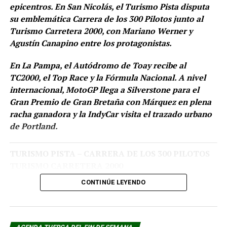
TC PICK UP y TC PISTA PICK UP
epicentros. En San Nicolás, el Turismo Pista disputa
su emblemática Carrera de los 300 Pilotos junto al
El Autódromo Ciudad de San Nicolás espera por una
Turismo Carretera 2000, con Mariano Werner y
nueva fecha en el calendario de las TC PickUp, la 6° del
Agustín Canapino entre los protagonistas.
campeonato. Será la primera vez que la categoría de las
En La Pampa, el Autódromo de Toay recibe al
camionetas salgan del circuito platense en lo que va del
TC2000, el Top Race y la Fórmula Nacional. A nivel
año.
internacional, MotoGP llega a Silverstone para el
Gran Premio de Gran Bretaña con Márquez en plena
Sábado 16/08
racha ganadora y la IndyCar visita el trazado urbano
de Portland.
9:30
1er Entrenamiento TC Pick Up
10:00
1er Entrenamiento TC Pista Pick Up
TURISMO PISTA – CARRERA DE LOS 300 PILOTOS
TURISMO CARRETERA 2000
11:00
2do Entrenamiento TC Pick Up
Autódromo Juan María Traverso – San Nicolás, Buenos
CONTINÚE LEYENDO
Aires
12:05
2do Entrenamiento TC Pista Pick Up
7ª Fecha Turismo Pista / Fecha TC2000 Carretera
La gran fiesta del Turismo Pista con sus tres clases,
15:43
Clasificación TC Pista Pick Up