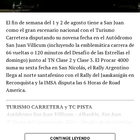
A, B y C – 10 min. c/u)
La Fórmula Nacional Argentina disputará la 6º fecha del
10:10 a 10:50
Clasificación Titulares Clase 2
(Grupos
campeonato, que se llevará a cabo en el Autódromo
A, B y C – 10 min. c/u)
El fin de semana del 1 y 2 de agosto tiene a San Juan
Parque Ciudad de General Roca, Río Negro. La “Fábrica
11:05 a 11:45
Clasificación Invitados Clase 3
(Grupos
como el gran escenario nacional con el Turismo
de Talentos” regresa al trazado patagónico después de 6
A, B y C – 10 min. c/u)
Carretera disputando su novena fecha en el Autódromo
años.
11:50 a 12:00
Clasificación – TC2000 Carretera
San Juan Villicum (incluyendo la emblemática carrera de
12:10 a 12:50
Clasificación Invitados Clase 2
(Grupos
66 vueltas o 120 minutos del Desafío de las Estrellas el
Sábado 16/08
A, B y C – 10 min. c/u)
domingo) junto al TN Clase 2 y Clase 3. El Procar 4000
13:00 a 13:40
Clasificación Invitados Clase 1
(Grupos
suma su sexta fecha en San Nicolás, el Rally Argentino
8:50
1er Entrenamiento
A, B y C – 10 min. c/u)
llega al norte santafesino con el Rally del Jaaukanigás en
13:50 a 14:30
Clasificación Titulares Clase 3
(Grupos
Reconquista y la IMSA disputa las 6 Horas de Road
10:30
2do Entrenamiento
A, B y C – 10 min. c/u)
America.
12:45
Clasificación
SUPER 10 – Formato eliminatorio especial
TURISMO CARRETERA y TC PISTA
CLASE 1 SUPER 10
13:00
Mejores 5
Autódromo San Juan Villicum – Albardón, San Juan
15:02
2° vs 5° vs 8°
9ª Fecha del Campeonato 2026 – Desafío de las Estrellas
15:09
3° vs 6° vs 9°
15:25
1era Carrera (12 vueltas o 20 minutos)
Jonatan Castellano llega como líder del campeonato. La
15:16
4° vs 7° vs 10°
CONTINÚE LEYENDO