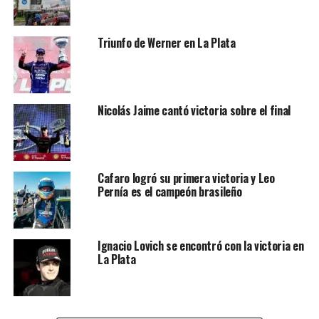
15:30
2do Entrenamiento TC Mouras
Triunfo de Werner en La Plata
Sábado 16/08
10:20
3er Entrenamiento TC Mouras
Nicolás Jaime cantó victoria sobre el final
11:45
3er Entrenamiento TC Pista Mouras (todos
juntos) 15 minutos
13:23
Clasificación TC Mouras
Cafaro logró su primera victoria y Leo
Pernía es el campeón brasileño
14:02
Clasificación TC Pista Mouras
15:05
1era Serie TC Mouras (5 vueltas)
Ignacio Lovich se encontró con la victoria en
La Plata
15:30
2da Serie TC Mouras (5 vueltas)
16:40
Serie única TC Pista Mouras (5 vueltas)