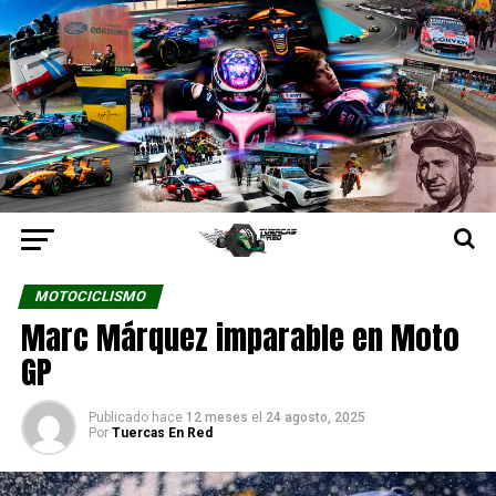
MOTOCICLISMO
Marc Márquez imparable en Moto
GP
Publicado hace
12 meses
el
24 agosto, 2025
Por
Tuercas En Red