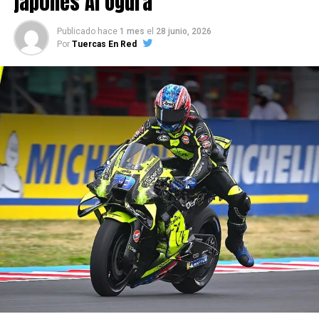
japonés Ai Ogura
Publicado hace
1 mes
el
28 junio, 2026
Por
Tuercas En Red