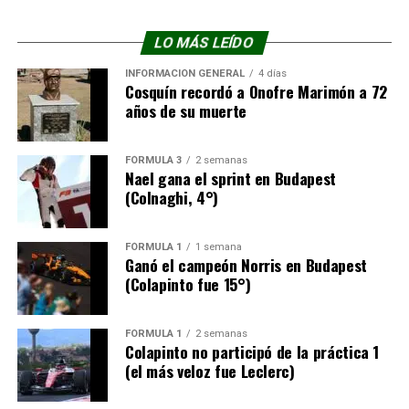
LO MÁS LEÍDO
INFORMACIÓN GENERAL
4 días
Cosquín recordó a Onofre Marimón a 72
años de su muerte
FÓRMULA 3
2 semanas
Nael gana el sprint en Budapest
(Colnaghi, 4°)
FÓRMULA 1
1 semana
Ganó el campeón Norris en Budapest
(Colapinto fue 15°)
FÓRMULA 1
2 semanas
Colapinto no participó de la práctica 1
(el más veloz fue Leclerc)