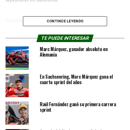
RELACIONADOS:
MOTOGP
PRINCIPAL
CONTINÚE LEYENDO
PRÓXIMA NOTICIA
Alex Márquez ganó en Cataluña
TE PUEDE INTERESAR
NO TE PIERDAS
Marc Márquez, ganador absoluto en
Valentín Perrone fue 2° en el GP de Hungría del Moto3
Alemania
En Sachsenring, Marc Márquez gana el
cuarto sprint del años
Raúl Fernández ganó su primera carrera
sprint