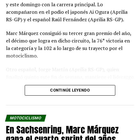
y este domingo con la carrera principal. Lo
acompañaron en el podio el japonés Ai Ogura (Aprilia
RS-GP) y el español Raúl Fernández (Aprilia RS-GP).
Marc Márquez consiguió su tercer gran premio del año,
el décimo que logra en dicho circuito, la 76° victoria en
la categoría y la 102 a lo largo de su trayecto por el
motociclismo.
Otro español, Jorge Martín (Aprilia RS-GP), quien
finalizó quinto este fin de semana, mantiene el liderazgo
en el campeonato con 208 puntos.
CONTINÚE LEYENDO
MOTOCICLISMO
En Sachsenring, Marc Márquez
gana el cuarto sprint del años