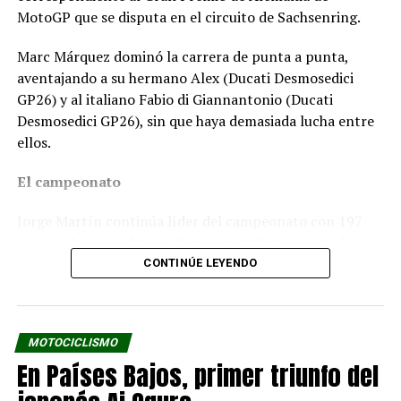
MotoGP que se disputa en el circuito de Sachsenring.
Marc Márquez dominó la carrera de punta a punta,
aventajando a su hermano Alex (Ducati Desmosedici
GP26) y al italiano Fabio di Giannantonio (Ducati
Desmosedici GP26), sin que haya demasiada lucha entre
ellos.
El campeonato
Jorge Martín continúa líder del campeonato con 197
puntos, les sigue Marco Bezzecchi (186), ausente de la
prueba, Fabio di Giannantonio (184), Ai Ogura (174), y
CONTINÚE LEYENDO
Marc Márquez (165).
MOTOCICLISMO
En Países Bajos, primer triunfo del