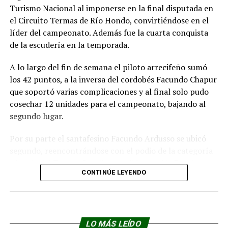
Turismo Nacional al imponerse en la final disputada en
el Circuito Termas de Río Hondo, convirtiéndose en el
líder del campeonato. Además fue la cuarta conquista
de la escudería en la temporada.
A lo largo del fin de semana el piloto arrecifeño sumó
los 42 puntos, a la inversa del cordobés Facundo Chapur
que soportó varias complicaciones y al final solo pudo
cosechar 12 unidades para el campeonato, bajando al
segundo lugar.
Por su parte el santafesino Facundo Ardusso se ubicó
segundo, reencontrándose con el podio de la categoría
a bordo del Toyota Corolla atendido por Ale Bucci
CONTINÚE LEYENDO
Racing. El piloto nativo de Las Parejas arribó a 1s312 del
vencedor logrando su mejor resultado de la temporada,
que le permite ingresar con firmeza en la primera
decena de ordenados en la tabla anual. Completó el
podio Lucas Vicino, con un buen fin de semana.
LO MÁS LEÍDO