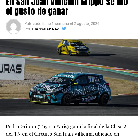
En San Juan Villicum Grippo se dio
FOTO: APAT
el gusto de ganar
Publicado hace
1 semana
el
2 agosto, 2026
Por
Tuercas En Red
Pedro Grippo (Toyota Yaris) ganó la final de la Clase 2
del TN en el Circuito San Juan Villicum, ubicado en