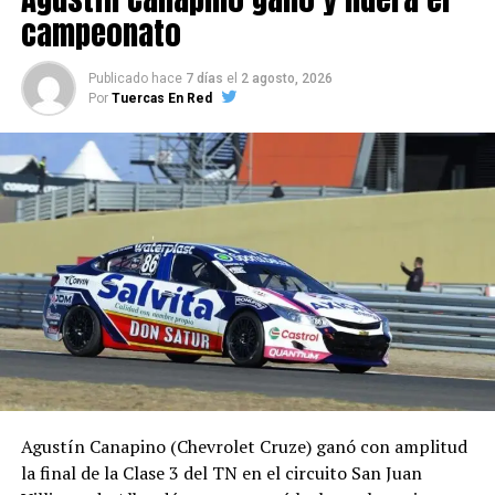
PRINCIPAL
RODRIGO LUGÓN
TURISMO NACIONAL CLASE 3
campeonato
PRÓXIMA NOTICIA
Blotta ganó y sigue latente en la lucha por el título de
Publicado hace
7 días
el
2 agosto, 2026
Clase 2
Por
Tuercas En Red
NO TE PIERDAS
En el Gálvez festejó Antolin
Agustín Canapino (Chevrolet Cruze) ganó con amplitud
la final de la Clase 3 del TN en el circuito San Juan