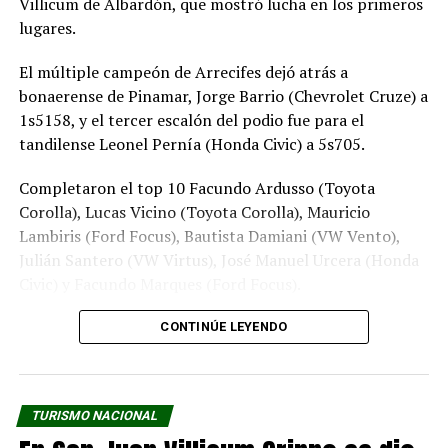
Villicum de Albardón, que mostró lucha en los primeros
lugares.
El múltiple campeón de Arrecifes dejó atrás a
bonaerense de Pinamar, Jorge Barrio (Chevrolet Cruze) a
1s5158, y el tercer escalón del podio fue para el
tandilense Leonel Pernía (Honda Civic) a 5s705.
Completaron el top 10 Facundo Ardusso (Toyota
Corolla), Lucas Vicino (Toyota Corolla), Mauricio
Lambiris (Ford Focus), Bautista Damiani (VW Vento),
Julián Santero (VW Virtus), José Manuel Urcera (Honda
Civic) y Facundo Marques (Ford Focus).
En el inicio lideraba Ever Franetovich (Ford Focus) pero
CONTINÚE LEYENDO
rompió motor y debió abandona en el primer tercio de
la final.
TURISMO NACIONAL
Canapino ganó y lidera el campeonato.