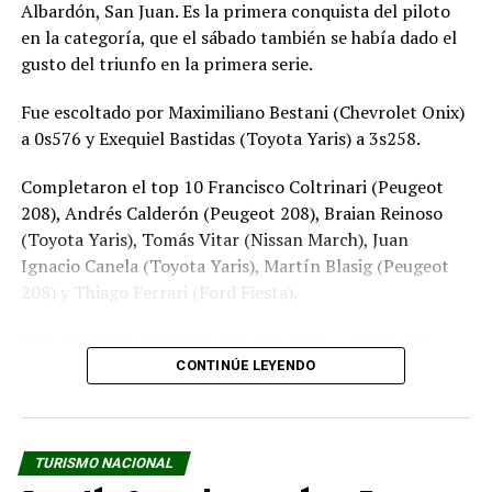
Albardón, San Juan. Es la primera conquista del piloto
en la categoría, que el sábado también se había dado el
gusto del triunfo en la primera serie.
Fue escoltado por Maximiliano Bestani (Chevrolet Onix)
a 0s576 y Exequiel Bastidas (Toyota Yaris) a 3s258.
Completaron el top 10 Francisco Coltrinari (Peugeot
208), Andrés Calderón (Peugeot 208), Braian Reinoso
(Toyota Yaris), Tomás Vitar (Nissan March), Juan
Ignacio Canela (Toyota Yaris), Martín Blasig (Peugeot
208) y Thiago Ferrari (Ford Fiesta).
Una atípica final corrida bien temprano, debido a la
cartelera conjunta que llevan adelante tanto el TN
CONTINÚE LEYENDO
como el Turismo Carretera.
FOTO: APAT
TURISMO NACIONAL