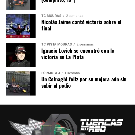
Documentos y Descargas
TC MOURAS
2 semanas
Nicolás Jaime cantó victoria sobre el
8 – FINAL C3116,95 KB
28
final
9 – PARCIALES FINAL C3168,46 KB
0
TC PISTA MOURAS
2 semanas
Ignacio Lovich se encontró con la
victoria en La Plata
FÓRMULA 3
1 semana
Un Colnaghi feliz por su mejora aún sin
subir al podio