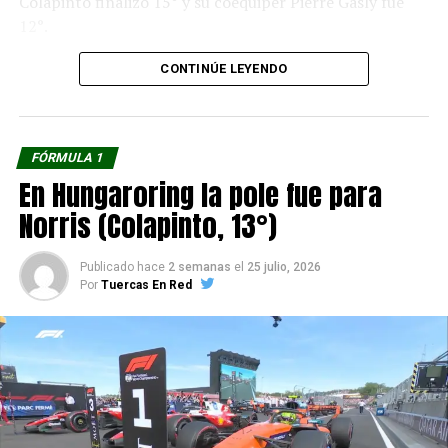
Colapinto finalizó 15° y su coequiper Pierre Gasly fue
12°.
FOTO: REDES MC LAREN
CONTINÚE LEYENDO
FÓRMULA 1
En Hungaroring la pole fue para
Norris (Colapinto, 13°)
Publicado hace
2 semanas
el
25 julio, 2026
Por
Tuercas En Red