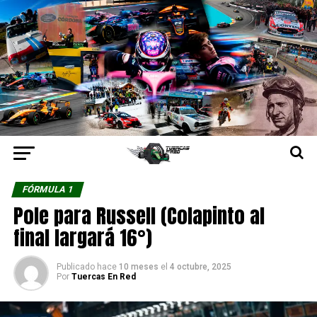
FÓRMULA 1
Pole para Russell (Colapinto al
final largará 16°)
Publicado hace
10 meses
el
4 octubre, 2025
Por
Tuercas En Red