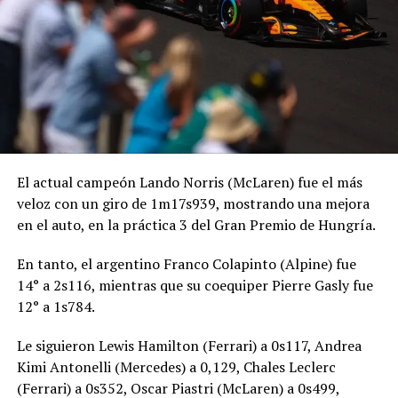
Quedaron eliminados Oliver Bearman (Haas), Carlos
Sainz (Williams), Alex Albon (Williams), Lance Stroll
(Aston Martin), Valteri Bottas (Cadillac) y Sergio Checo
Pérez (Cadillac).
FOTO: REDES FÓRMULA 1
El actual campeón Lando Norris (McLaren) fue el más
veloz con un giro de 1m17s939, mostrando una mejora
en el auto, en la práctica 3 del Gran Premio de Hungría.
En tanto, el argentino Franco Colapinto (Alpine) fue
14° a 2s116, mientras que su coequiper Pierre Gasly fue
12° a 1s784.
Le siguieron Lewis Hamilton (Ferrari) a 0s117, Andrea
Kimi Antonelli (Mercedes) a 0,129, Chales Leclerc
(Ferrari) a 0s352, Oscar Piastri (McLaren) a 0s499,