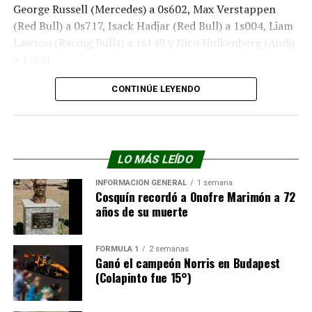
George Russell (Mercedes) a 0s602, Max Verstappen
(Red Bull) a 0s717, Isack Hadjar (Red Bull) a 1s004, Liam
Lawson (Racing Bulls) a 1s149 y Nico Hulkenberg (Audi)
a 1s221.
FOTO: REDES MCLAREN
CONTINÚE LEYENDO
LO MÁS LEÍDO
INFORMACIÓN GENERAL
1 semana
Cosquín recordó a Onofre Marimón a 72
años de su muerte
FÓRMULA 1
2 semanas
Ganó el campeón Norris en Budapest
(Colapinto fue 15°)