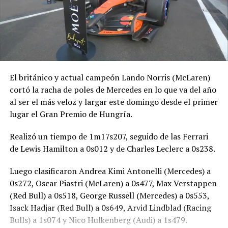
El británico y actual campeón Lando Norris (McLaren)
cortó la racha de poles de Mercedes en lo que va del año
al ser el más veloz y largar este domingo desde el primer
lugar el Gran Premio de Hungría.
Realizó un tiempo de 1m17s207, seguido de las Ferrari
de Lewis Hamilton a 0s012 y de Charles Leclerc a 0s238.
Luego clasificaron Andrea Kimi Antonelli (Mercedes) a
0s272, Oscar Piastri (McLaren) a 0s477, Max Verstappen
(Red Bull) a 0s518, George Russell (Mercedes) a 0s553,
Isack Hadjar (Red Bull) a 0s649, Arvid Lindblad (Racing
Bulls) a 1s074 y Nico Hulkenberg (Audi) a 1s479.