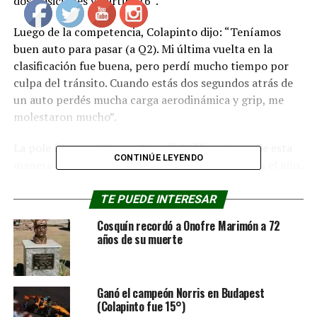
dos posiciones y partirá 16°.
Luego de la competencia, Colapinto dijo: “Teníamos
buen auto para pasar (a Q2). Mi última vuelta en la
clasificación fue buena, pero perdí mucho tiempo por
culpa del tránsito. Cuando estás dos segundos atrás de
un auto perdés mucha carga aerodinámica y grip, me
molestaron mucho”.
La pole fue para George Russell (Williams), que de esta
CONTINÚE LEYENDO
manera suma siete en su historial y la segunda en el año.
Marcó una vuelta en 1m29s158 (a un promedio de
200,153 Km/h.), y dejó en claro el buen funcionamiento
TE PUEDE INTERESAR
de su W16.
Cosquín recordó a Onofre Marimón a 72
años de su muerte
El piloto británico se recuperó luego de un despiste y un
golpe contra las defensas en la práctica 2.
Ganó el campeón Norris en Budapest
Lo escoltaron Max Verstappen (Red Bull) y Oscar Piastri
(Colapinto fue 15°)
(McLaren).