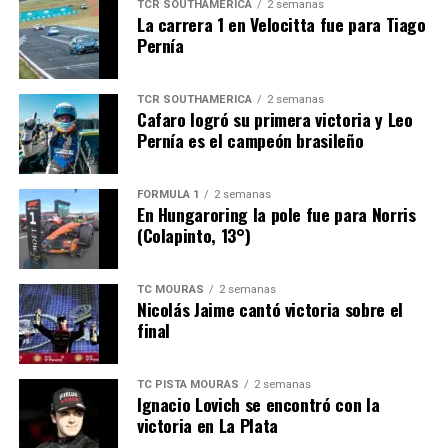
TCR SOUTHAMERICA
2 semanas
La carrera 1 en Velocitta fue para Tiago
Pernía
TCR SOUTHAMERICA
2 semanas
Cafaro logró su primera victoria y Leo
Pernía es el campeón brasileño
FÓRMULA 1
2 semanas
En Hungaroring la pole fue para Norris
(Colapinto, 13°)
TC MOURAS
2 semanas
Nicolás Jaime cantó victoria sobre el
final
TC PISTA MOURAS
2 semanas
Ignacio Lovich se encontró con la
victoria en La Plata