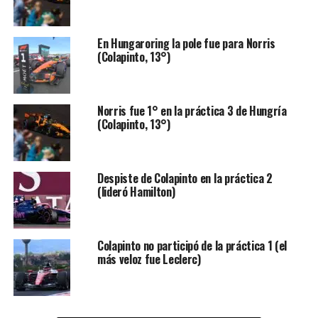
En Hungaroring la pole fue para Norris
RELACIONADOS:
F1
FORMULA 1
FRANCO COLAPINTO
(Colapinto, 13°)
GEORGE RUSSELL
GP DE SINGAPUR
PRINCIPAL
PRÓXIMA NOTICIA
George Russell ganó el GP de Singapur y McLaren se
Norris fue 1° en la práctica 3 de Hungría
quedó con el campeonato de Constructores
(Colapinto, 13°)
NO TE PIERDAS
Agenda Colapinto de TV: Dónde ver y a qué hora el GP de
Singapur
Despiste de Colapinto en la práctica 2
(lideró Hamilton)
Colapinto no participó de la práctica 1 (el
más veloz fue Leclerc)