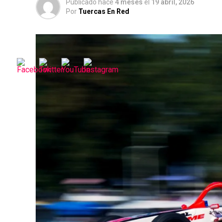
Publicado hace
4 meses
el
19 abril, 2026
Por
Tuercas En Red