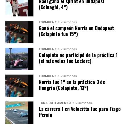
Nael gana el sprint en Budapest
(Colnaghi, 4°)
Juan José Listello
Daniel Tuninetti
FÓRMULA 1
2 semanas
Ganó el campeón Norris en Budapest
Rubén Miglio
(Colapinto fue 15°)
Santiago Córdoba
Hernán Filippi
FÓRMULA 1
2 semanas
Colapinto no participó de la práctica 1
Maximiliano Bocco
(el más veloz fue Leclerc)
Santiago Bocco
FÓRMULA 1
2 semanas
Samuel Gili
Norris fue 1° en la práctica 3 de
Hungría (Colapinto, 13°)
FOTO: FRAD
TCR SOUTHAMERICA
2 semanas
La carrera 1 en Velocitta fue para Tiago
Pernía