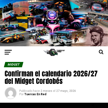
MIDGET
Confirman el calendario 2026/27
del Midget Cordobés
Publicado hace
2 meses
el
27 mayo, 2026
Por
Tuercas En Red