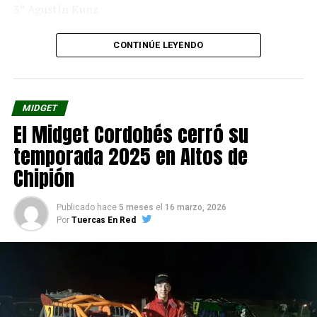
3° Agustín Kunz
FOTO: FRAD CÓRDOBA
CONTINÚE LEYENDO
MIDGET
El Midget Cordobés cerró su
temporada 2025 en Altos de
Chipión
Publicado hace
5 meses
el
16 marzo, 2026
Por
Tuercas En Red