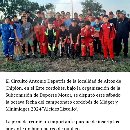
Minimidget Cordobés
1° Matías Giordano
2° Mauro Luciano
3° Damián Scalvasio
Midget Cordobés
1° Santiago Córdoba
2° Santiago Marengo
3° Juan José Listello
Midget Interprovincial
El Circuito Antonio Depetris de la localidad de Altos de
1° Matías Giordano
Chipión, en el Este cordobés, bajo la organización de la
2° Mauro Luciano
Subcomisión de Deporte Motor, se disputó este sábado
3° Damián Scalvasio
la octava fecha del campeonato cordobés de Midget y
Minimidget 2024 “Alcides Listello”.
FOTO: FRAD
La jornada reunió un importante parque de inscriptos
que ante un buen marco de público.