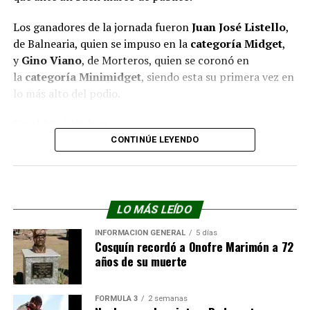
Los ganadores de la jornada fueron
Juan José Listello
,
de Balnearia, quien se impuso en la
categoría Midget
,
y
Gino Viano
, de Morteros, quien se coronó en
la
categoría Minimidget
, siendo esta su primera vez en
lo más alto del podio.
Final Mini Midget
CONTINÚE LEYENDO
Gino Viano
Lisandro Trossero
Joaquín Casalis
LO MÁS LEÍDO
Francesco Domínguez
INFORMACIÓN GENERAL
5 días
Cosquín recordó a Onofre Marimón a 72
Luca Vega
años de su muerte
Elián Simón
FÓRMULA 3
2 semanas
Final Midget