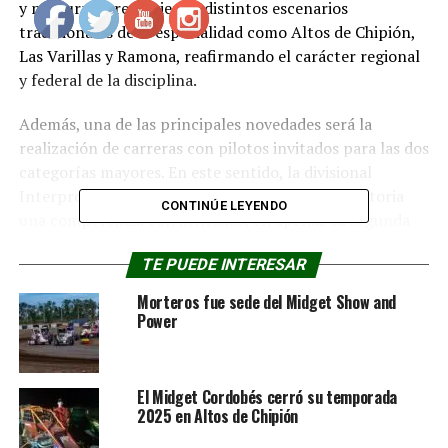
y nocturnas, recorriendo distintos escenarios
tradicionales de la especialidad como Altos de Chipión,
Las Varillas y Ramona, reafirmando el carácter regional
y federal de la disciplina.
Además, una de las principales novedades será la
realización de carreras con pilotos invitados para las dos
categorías mayores. En este sentido, la divisional
Interprovincial tendrá por primera vez en su historia
CONTINÚE LEYENDO
una competencia con invitados, en apenas su segunda
temporada formando parte del espectáculo del Midget
TE PUEDE INTERESAR
Cordobés.
Morteros fue sede del Midget Show and
Power
El Midget Cordobés cerró su temporada
2025 en Altos de Chipión