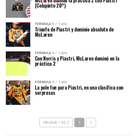
McLaren dominó la práctica 2 con Piastri
(Colapinto 20°)
FÓRMULA 1
1 año
Triunfo de Piastri y dominio absoluto de
McLaren
FÓRMULA 1
1 año
Con Norris y Piastri, McLaren dominó en la
práctica 2
FÓRMULA 1
1 año
La pole fue para Piastri, en una clasifica con
sorpresas
PÁGINA 1 DE 2
1
2