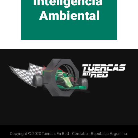
Copyright © 2020 Tuercas En Red - Córdoba - República Argentina.