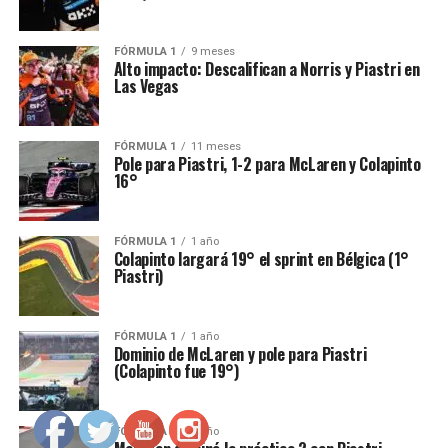
FÓRMULA 1
9 meses
Alto impacto: Descalifican a Norris y Piastri en
Las Vegas
FÓRMULA 1
11 meses
Pole para Piastri, 1-2 para McLaren y Colapinto
16°
FÓRMULA 1
1 año
Colapinto largará 19° el sprint en Bélgica (1°
Piastri)
FÓRMULA 1
1 año
Dominio de McLaren y pole para Piastri
(Colapinto fue 19°)
FÓRMULA 1
1 año