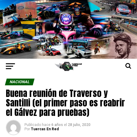
NACIONAL
Buena reunión de Traverso y
Santilli (el primer paso es reabrir
el Gálvez para pruebas)
Publicado hace
6 años
el
28 julio, 2020
Por
Tuercas En Red