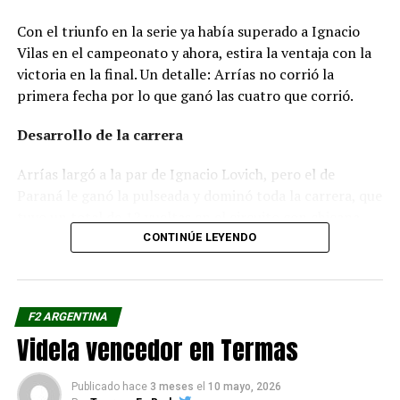
Con el triunfo en la serie ya había superado a Ignacio
Vilas en el campeonato y ahora, estira la ventaja con la
victoria en la final. Un detalle: Arrías no corrió la
primera fecha por lo que ganó las cuatro que corrió.
Desarrollo de la carrera
Arrías largó a la par de Ignacio Lovich, pero el de
Paraná le ganó la pulseada y dominó toda la carrera, que
tuvo un total de 12 vueltas en el circuito con chicana,
que tiene una dimensión de 4.400 metros. Mandó
CONTINÚE LEYENDO
siempre en la carrera y con mucha solidez. Damián Pérez
completó el podio, con el Dodge del José C. Paz Racing.
F2 ARGENTINA
Luego clasificaron Ignacio Quintana (Torino), Juan José
Videla vencedor en Termas
Conde (Chevrolet), Martín Taha, Lautaro Domínguez,
Gabriel Villalba. Leonardo Forte fue excluido, Bautista
Roqueta e Ignacio Vilas protagonizaron un incidente en
Publicado hace
3 meses
el
10 mayo, 2026