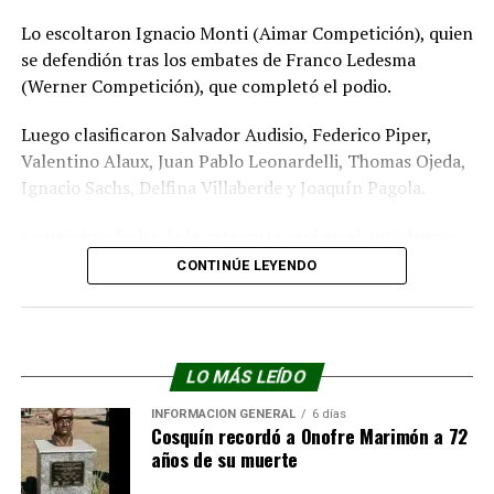
Lo escoltaron Ignacio Monti (Aimar Competición), quien
se defendión tras los embates de Franco Ledesma
(Werner Competición), que completó el podio.
Luego clasificaron Salvador Audisio, Federico Piper,
Valentino Alaux, Juan Pablo Leonardelli, Thomas Ojeda,
Ignacio Sachs, Delfina Villaberde y Joaquín Pagola.
La próxima fecha de la categoría será en el autódromo
Oscar Cabal+en el fin de semana del 30 y 31 de mayo
CONTINÚE LEYENDO
junto al Turismo Carretera.
LO MÁS LEÍDO
INFORMACIÓN GENERAL
6 días
Cosquín recordó a Onofre Marimón a 72
años de su muerte