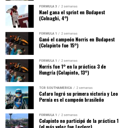
FÓRMULA 3
2 semanas
Nael gana el sprint en Budapest
(Colnaghi, 4°)
FÓRMULA 1
2 semanas
Ganó el campeón Norris en Budapest
(Colapinto fue 15°)
FÓRMULA 1
2 semanas
Norris fue 1° en la práctica 3 de
Hungría (Colapinto, 13°)
TCR SOUTHAMERICA
2 semanas
Cafaro logró su primera victoria y Leo
Pernía es el campeón brasileño
FÓRMULA 1
2 semanas
Colapinto no participó de la práctica 1
(el más veloz fue Leclerc)