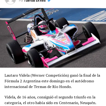
la primera curva y abandonaron la carrera.
Por
Tuercas En Red
La próxima fecha para el TC Pista Mouras será el 6 y 7
de junio, en el marco de la sexta jornada del
campeonato.
Lautaro Videla (Werner Competición) ganó la final de la
Fórmula 2 Argentina este domingo en el autódromo
internacional de Termas de Río Hondo.
Videla, de 16 años, consiguió el segundo triunfo en la
categoría, el otro había sido en Centenario, Neuquén.