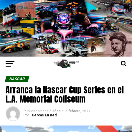
NASCAR
Arranca la Nascar Cup Series en el
L.A. Memorial Coliseum
Publicado hace
5 años
el
5 febrero, 2022
Por
Tuercas En Red