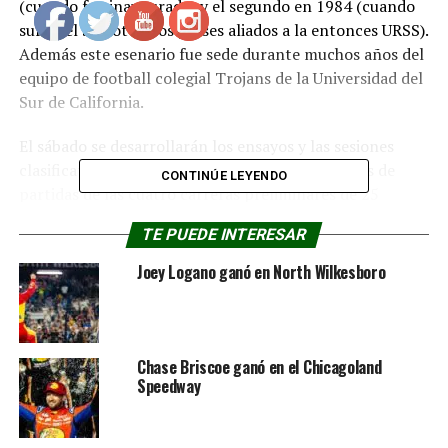
(cuando fue inaugurado) y el segundo en 1984 (cuando
sufrió el boicot de los países aliados a la entonces URSS).
Además este esenario fue sede durante muchos años del
equipo de football colegial Trojans de la Universidad del
Sur de California.
El sábado se desarrollarán los ensayos y las sesiones
clasificatorias para el ordenamiento de las grillas de
CONTINÚE LEYENDO
partidas de las cuatro carreras preliminares de 25
vueltas que se disputarán el domingo, con los cuatro
TE PUEDE INTERESAR
primeros clasificados en cada serie avanzando al evento
principal. Dos sesiones clasificatorias más, de última
Joey Logano ganó en North Wilkesboro
oportunidad con 50 vueltas cada una, seguirán a las
eliminatorias para completar la lista de 23 pilotos para
el Clash.
Chase Briscoe ganó en el Chicagoland
Los tres primeros clasificados en las carreras
Speedway
clasificatorias de última oportunidad avanzarán también
al evento principal, y el puesto final se otorgará al