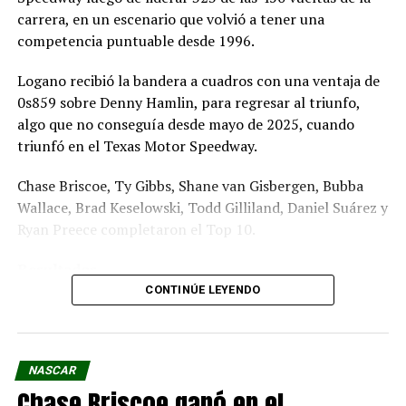
carrera, en un escenario que volvió a tener una
PRÓXIMA NOTICIA
competencia puntuable desde 1996.
Joey Logano inauguró una nueva era ganando en el L.A.
Memorial Coliseum
Logano recibió la bandera a cuadros con una ventaja de
NO TE PIERDAS
0s859 sobre Denny Hamlin, para regresar al triunfo,
El desembarco de Floyd Mayweather en la Nascar Cup
algo que no conseguía desde mayo de 2025, cuando
Series
triunfó en el Texas Motor Speedway.
Chase Briscoe, Ty Gibbs, Shane van Gisbergen, Bubba
Wallace, Brad Keselowski, Todd Gilliland, Daniel Suárez y
Ryan Preece completaron el Top 10.
Resultados
CONTINÚE LEYENDO
FOTO: REDES NASCAR
NASCAR
Chase Briscoe ganó en el