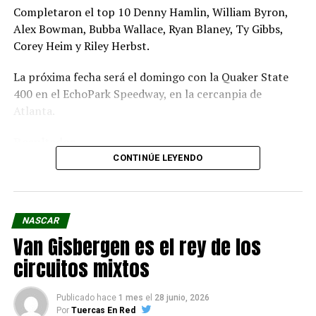
Completaron el top 10 Denny Hamlin, William Byron,
Alex Bowman, Bubba Wallace, Ryan Blaney, Ty Gibbs,
Corey Heim y Riley Herbst.
La próxima fecha será el domingo con la Quaker State
400 en el EchoPark Speedway, en la cercanpia de
Atlanta.
Resultados
CONTINÚE LEYENDO
FOTO: NASCAR
NASCAR
Van Gisbergen es el rey de los
circuitos mixtos
Publicado hace
1 mes
el
28 junio, 2026
Por
Tuercas En Red