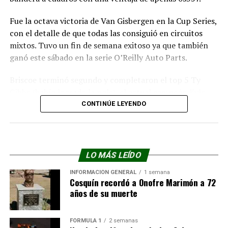
Fue la octava victoria de Van Gisbergen en la Cup Series,
con el detalle de que todas las consiguió en circuitos
mixtos. Tuvo un fin de semana exitoso ya que también
ganó este sábado en la serie O’Reilly Auto Parts.
Briscoe terminó segundo y completaron el top 5 Ty
Gibbs (había logrado la pole), el actual campeón Kyle
Larson, y Christopher Bell.
CONTINÚE LEYENDO
La próxima carrera de la Cup Series es se disputará en el
Chicagoland Speedway, donde se correrá por primera
vez desde 2019.
LO MÁS LEÍDO
Resultados
INFORMACIÓN GENERAL
1 semana
Cosquín recordó a Onofre Marimón a 72
años de su muerte
FOTO: NASCAR
FÓRMULA 1
2 semanas